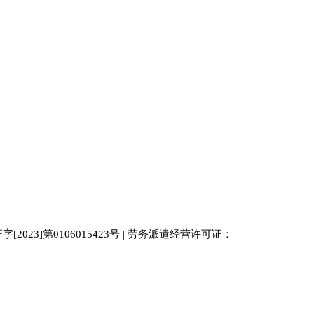
023]第0106015423号 | 劳务派遣经营许可证：
中国人才
人才网
南京人才网
929人才网站
招聘网
人力资源
百事通同城网
人才招聘网
52人才网
最新招聘
今日信息网
bossrcw
江苏人才网
人才网站大全
招聘网
购买友情链接