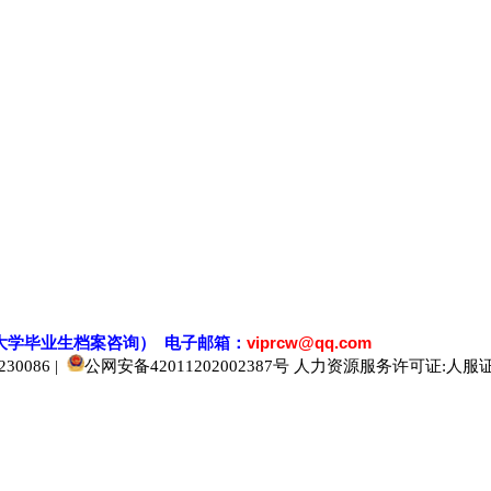
大学毕业生档案
咨
询） 电子邮箱：
viprcw@qq.com
0086 |
公网安备42011202002387号
人力资源服务许可证:人服证字[2
520人才
929人才
应届生人才网
中国人才网
985人才网
211人才网
1001人才网
1688人才网
中国人才招聘网
中国招聘网
boss招聘网
直聘人才网
最新招聘信息
最新求职简历
597招聘网
百网人才