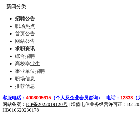
新闻分类
招聘公告
职场热点
首页公告
网站公告
求职资讯
综合招聘
高校毕业生
事业单位招聘
职场信息
推荐信息
客
服电话：
4008005615
（个人及企业会员咨询） 电话：
12333
（
网站备案：
ICP备2022019120号
| 增值电信业务经营许可证：B2-2023
HB010620230178
929人才网
929招聘网
南方人才网
919人才网
939人才网
联合人才网
联合招聘网
888人才网
163人才网
163招聘网
同城招聘网
毕业生求职网
域名抢注网
招聘人才网
中国直聘网
直聘招聘网
人才网
武汉人才网
520人才网
28人才网