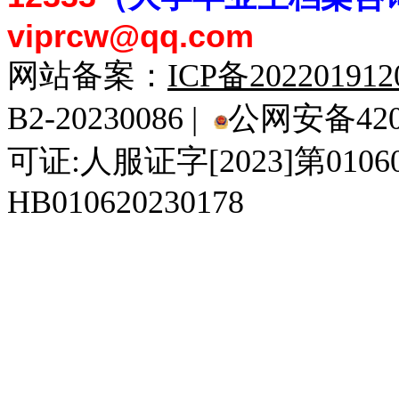
viprcw@qq.com
网站备案：
ICP备20220191
B2-20230086 |
公网安备4201
可证:人服证字[2023]第010
HB010620230178
929人才网
929招聘网
南方人才网
919人才网
939人才网
520人才
92
联合人才网
联合招聘网
888人才网
163人才网
163招聘网
985人才网
21
同城招聘网
毕业生求职网
域名抢注网
招聘人才网
中国直聘网
中国人才招聘网
中
直聘招聘网
人才网
武汉人才网
520人才网
28人才网
最新招聘信息
最