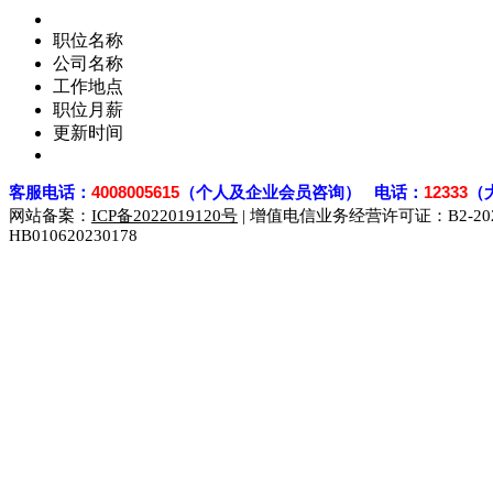
职位名称
公司名称
工作地点
职位月薪
更新时间
客
服电话：
4008005615
（个人及企业会员咨询） 电话：
12333
（
网站备案：
ICP备2022019120号
| 增值电信业务经营许可证：B2-2023
HB010620230178
929人才网
929招聘网
南方人才网
919人才网
939人才网
联合人才网
联合招聘网
888人才网
163人才网
163招聘网
同城招聘网
毕业生求职网
域名抢注网
招聘人才网
中国直聘网
直聘招聘网
人才网
武汉人才网
520人才网
28人才网