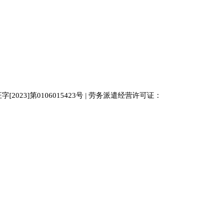
023]第0106015423号 | 劳务派遣经营许可证：
中国人才
人才网
南京人才网
929人才网站
招聘网
人力资源
百事通同城网
人才招聘网
52人才网
最新招聘
今日信息网
bossrcw
江苏人才网
人才网站大全
招聘网
购买友情链接