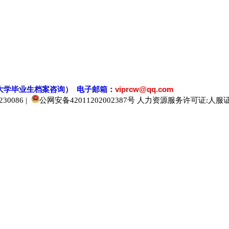
大学毕业生档案
咨
询） 电子邮箱：
viprcw@qq.com
0086 |
公网安备42011202002387号
人力资源服务许可证:人服证字[2
520人才
929人才
应届生人才网
中国人才网
985人才网
211人才网
1001人才网
1688人才网
中国人才招聘网
中国招聘网
boss招聘网
直聘人才网
最新招聘信息
最新求职简历
597招聘网
百网人才