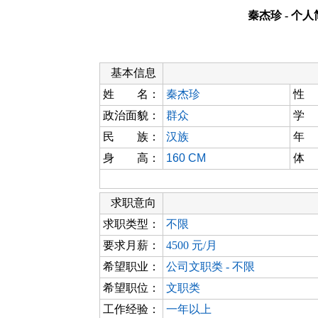
秦杰珍 - 个
基本信息
姓 名：
秦杰珍
性
政治面貌：
群众
学
民 族：
汉族
年
身 高：
160 CM
体
求职意向
求职类型：
不限
要求月薪：
4500 元/月
希望职业：
公司文职类 - 不限
希望职位：
文职类
工作经验：
一年以上