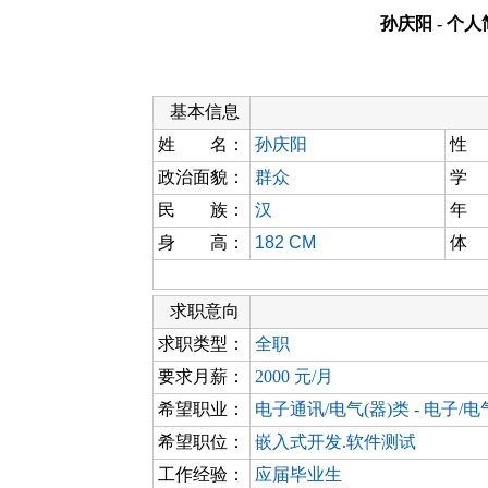
孙庆阳 - 个
基本信息
姓 名：
孙庆阳
性
政治面貌：
群众
学
民 族：
汉
年
身 高：
182 CM
体
求职意向
求职类型：
全职
要求月薪：
2000 元/月
希望职业：
电子通讯/电气(器)类 - 电子/
希望职位：
嵌入式开发.软件测试
工作经验：
应届毕业生