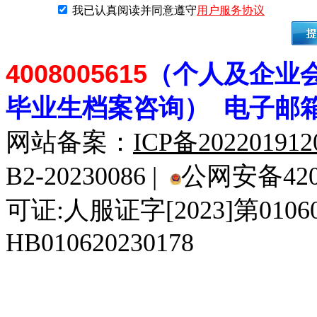
我已认真阅读并同意遵守
用户服务协议
4008005615
（个人及企业
毕业生档案
咨
询） 电子邮
网站备案：
ICP备20220191
B2-20230086 |
公网安备4201
可证:人服证字[2023]第010
HB010620230178
929人才网
929招聘网
南方人才网
919人才网
939人才网
520人才
92
联合人才网
联合招聘网
888人才网
163人才网
163招聘网
985人才网
21
同城招聘网
毕业生求职网
域名抢注网
招聘人才网
中国直聘网
中国人才招聘网
中
直聘招聘网
人才网
武汉人才网
520人才网
28人才网
最新招聘信息
最