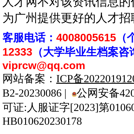
人才网不对该资讯信息的
为广州提供更好的人才招
客
服电话：
4008005615
（
12333
（大学毕业生档案
咨
viprcw@qq.com
网站备案：
ICP备20220191
B2-20230086 |
公网安备4201
可证:人服证字[2023]第010
HB010620230178
929人才网
929招聘网
南方人才网
919人才网
939人才网
520人才
92