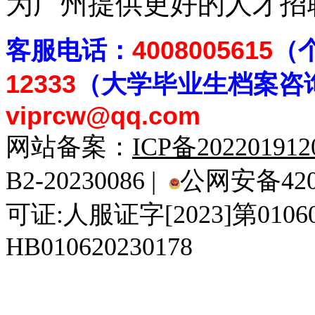
为广州提供更好的人才招
客
服电话：
4008005615
（
12333
（大学毕业生档案
咨
viprcw@qq.com
网站备案：
ICP备20220191
B2-20230086 |
公网安备4201
可证:人服证字[2023]第010
HB010620230178
929人才网
929招聘网
南方人才网
919人才网
939人才网
520人才
92
联合人才网
联合招聘网
888人才网
163人才网
163招聘网
985人才网
21
同城招聘网
毕业生求职网
域名抢注网
招聘人才网
中国直聘网
中国人才招聘网
中
直聘招聘网
人才网
武汉人才网
520人才网
28人才网
最新招聘信息
最