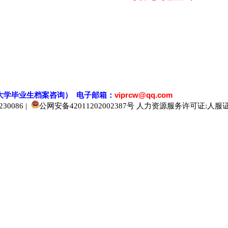
大学毕业生档案
咨
询） 电子邮箱：
viprcw@qq.com
0086 |
公网安备42011202002387号
人力资源服务许可证:人服证字[2
520人才
929人才
应届生人才网
中国人才网
985人才网
211人才网
1001人才网
1688人才网
中国人才招聘网
中国招聘网
boss招聘网
直聘人才网
最新招聘信息
最新求职简历
597招聘网
百网人才