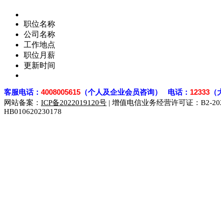
职位名称
公司名称
工作地点
职位月薪
更新时间
客
服电话：
4008005615
（个人及企业会员咨询） 电话：
12333
（
网站备案：
ICP备2022019120号
| 增值电信业务经营许可证：B2-2023
HB010620230178
929人才网
929招聘网
南方人才网
919人才网
939人才网
联合人才网
联合招聘网
888人才网
163人才网
163招聘网
同城招聘网
毕业生求职网
域名抢注网
招聘人才网
中国直聘网
直聘招聘网
人才网
武汉人才网
520人才网
28人才网