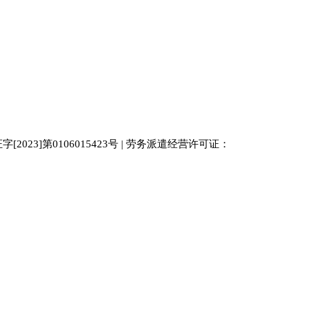
023]第0106015423号 | 劳务派遣经营许可证：
中国人才
人才网
南京人才网
929人才网站
招聘网
人力资源
百事通同城网
人才招聘网
52人才网
最新招聘
今日信息网
bossrcw
江苏人才网
人才网站大全
招聘网
购买友情链接